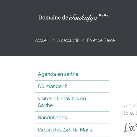
Accueil
A découvrir
Forêt de Bercé
Agenda en sarthe
Où manger ?
visites et activités en
Sarthe
A que
forêt 
Randonnées
La 
Circuit des 24h du Mans