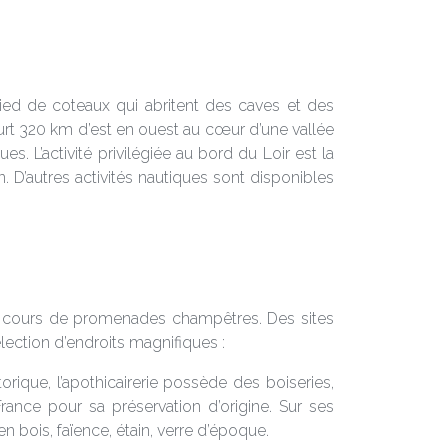
e pied de coteaux qui abritent des caves et des
ourt 320 km d’est en ouest au cœur d’une vallée
s. L’activité privilégiée au bord du Loir est la
. D’autres activités nautiques sont disponibles
 au cours de promenades champêtres. Des sites
élection d’endroits magnifiques :
rique, l’apothicairerie possède des boiseries,
ance pour sa préservation d’origine. Sur ses
en bois, faïence, étain, verre d’époque.