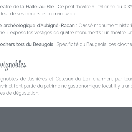
éâtre de la Halle-au-Blé
: Ce petit théâtre à l’italienne du XIX
deur de ses décors est remarquable.
te archéologique d’Aubigné-Racan
: Classé monument historiq
ne, il expose les vestiges de quatre monuments : un théâtre, 
lochers tors du Beaugois
: Spécificité du Baugeois, ces cloche
vignobles
ignobles de Jasnières et Coteaux du Loir charment par leurs
rir et font partie du patrimoine gastronomique local. Il y a un
es de dégustation.