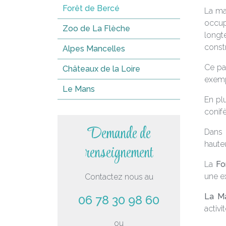
Forêt de Bercé
La ma
occup
Zoo de La Flèche
longt
const
Alpes Mancelles
Ce pa
Châteaux de la Loire
exemp
Le Mans
En pl
conifè
Demande de
Dans 
hauteu
renseignement
La
Fo
une ex
Contactez nous au
La Ma
06 78 30 98 60
activi
ou