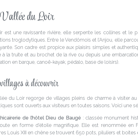
Vallée du Loir
ir est une ravissante rivière, elle serpente les collines et l
ations troglodytiques. Entre le Vendômois et l’Anjou, elle parc
ante. Son cadre est propice aux plaisirs simples et authentique
 à la truite et au brochet de la rive ou depuis une embarcation
ation en barque, canoë-kayak, pédalo, base de loisirs).
villages à découvrir
llée du Loir regorge de villages pleins de charme à visiter
tiques sont ouverts aux visiteurs en toutes saisons. Voici une s
hicairerie de l’hôtel Dieu de Baugé
: classée monument histo
oute en forme d’étoile magnifique. Elle est renommée en Fr
es Louis XIII en chêne se trouvent 650 pots, piluliers et boites 