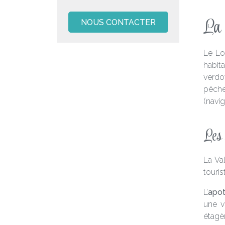
La 
NOUS CONTACTER
Le Lo
habit
verdoy
pêche
(navig
Les 
La Va
touris
L’
apot
une v
étagèr