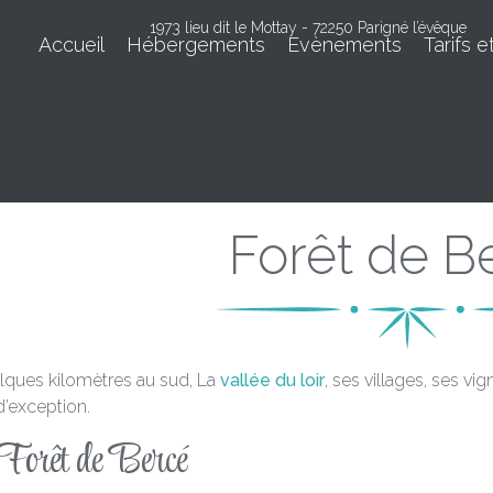
1973 lieu dit le Mottay - 72250 Parigné l’évêque
Accueil
Hébergements
Evènements
Tarifs e
Forêt de B
lques kilomètres au sud, La
vallée du loir
, ses villages, ses v
d’exception.
Forêt de Bercé