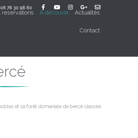
06 78 30 98 60
t reservations
A découvrir
Actualités
Contact
ercé
ignobles et sa forêt domaniale de bercé classée