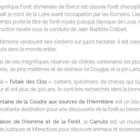
gnifique Forêt domaniale de Bercé est classée forêt d’exceptio
ait le nord de la Loire avant l’occupation par les Romains. Lie
emps porté le titre de forêt royale puisqu’à l’époque de Louis 
ruction navale sous la conduite de Jean-Baptiste Colbert.
trimoine verdoyant rare s’entend sur 5400 hectares, il est car
le dans le monde entier.
us de ses magnifiques réserves de chênes centenaires les plus 
res, de pins maritimes et de résineux (le Douglas et le pin Laric
la «
Futaie des Clos
», certains spécimens de chênes qui s’y
r et ont plus de 300 ans. Ils sont très recherchés dans la tonnel
ntaine de la Coudre aux sources de l’Hermitière
est un lieu
cellente destination pour une découverte de la forêt au travers
ison de l’Homme et de la Forêt
, la
Carnuta
est un musée
tés ludiques et interactives pour découvrir animaux et essences 