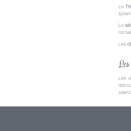
Le
Th
splen
Le
si
romai
Les
c
Les 
Les v
découv
séanc