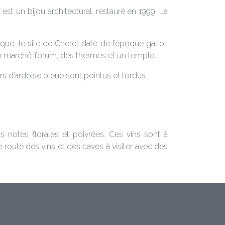
e
est un bijou architectural, restauré en 1999. La
ue, le site de Cheret date de l’époque gallo-
un marché-forum, des thermes et un temple.
rs d’ardoise bleue sont pointus et tordus.
 notes florales et poivrées. Ces vins sont à
e route des vins et des caves à visiter avec des