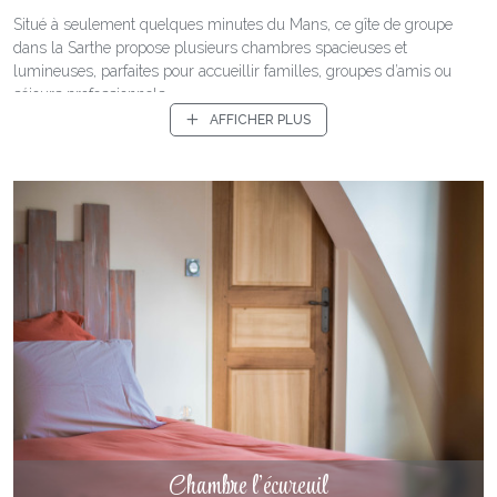
Situé à seulement quelques minutes du Mans, ce gîte de groupe
dans la Sarthe propose plusieurs chambres spacieuses et
lumineuses, parfaites pour accueillir familles, groupes d’amis ou
séjours professionnels.
AFFICHER PLUS
Avec leur décoration soignée et leur atmosphère paisible, les
chambres offrent un véritable cocon pour profiter pleinement d’un
séjour au cœur de la nature.
Des chambres confortables avec salle de bain privative
Le gîte dispose de six chambres, chacune équipée de sa propre salle
de bain privative, afin de garantir confort et intimité à chaque invité.
Chambre l'écureuil
Cette configuration est particulièrement appréciée lors des séjours en
groupe, permettant à chacun de disposer de son espace tout en
profitant des moments de convivialité dans les pièces de vie
communes du domaine.
DÉCOUVRIR
Les chambres sont aménagées avec soin pour offrir un cadre à la
fois simple, élégant et reposant.
Chambre l'écureuil