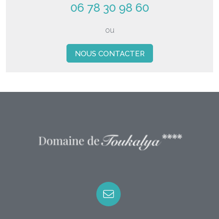
06 78 30 98 60
rural des choses simples.
ou
Nos services pour les chambres
NOUS CONTACTER
Accès Internet & Connexion WiFi
bureau avec espace de travail
La literie haut de gamme est fournie (draps, couette, oreillers &
taies d’oreillers)
Le chauffage est compris
Les équipements bébé sont préparés avant votre arrivée sur
demande
Les lits sont faits pour votre arrivée.
Nos chambres confortables à la literie de grande qualité
La chambre L’Écureuil
La chambre de 23m² accueille 2 à 3 personnes, elle comprend un lit