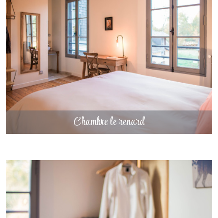
un séjour lors des grands événements du circuit comme les 24
Heures du Mans
Chaque chambre permet de préserver l’intimité de chacun tout en
Chambre le renard
profitant de la convivialité des espaces communs du domaine.
Un réveil en pleine nature
Au matin, les visiteurs peuvent profiter du calme de la campagne
sarthoise et du cadre naturel du domaine.
DÉCOUVRIR
Le chant des oiseaux, la vue sur le parc et la proximité de la nature
Chambre le renard
offrent un réveil doux et apaisant, loin de l’agitation du quotidien.
Séjourner au Domaine de Toukalya, c’est choisir un gîte de charme
proche du Mans, où confort, convivialité et nature se rencontrent pour
créer des souvenirs précieux.