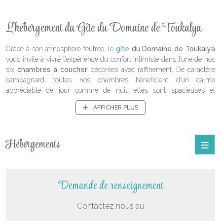
L’hébergement du Gîte du Domaine de Toukalya
Grâce à son atmosphère feutrée, le
gîte
du Domaine de Toukalya
vous invite à vivre l’expérience du confort intimiste dans l’une de nos
six
chambres à coucher
décorées avec raffinement. De caractère
campagnard, toutes nos chambres bénéficient d’un calme
appréciable de jour comme de nuit, elles sont spacieuses et
confortables. Notre literie haut de gamme garantit un grand confort
AFFICHER PLUS
pour des nuits de sommeil paisible. Elles sont toutes équipées d'un
espace pour travailler au calme.
Toutes nos chambres accueillent deux ou trois personnes. Pensée
Hébergements
avec grand soin, notre décoration d’intérieur reprend les matériaux
nobles et chaleureux présents dans notre gîte. Dans un cadre de
couleurs douces et chaleureuses, nos chambres offrent le confort
moderne d’une salle de bain attenante. Tous les meubles de nos
Demande de renseignement
chambres sont de bois authentique, tout comme les parquets et les
portes.
Contactez nous au
L’atmosphère campagnarde, chic et conviviale, dénote le bon goût