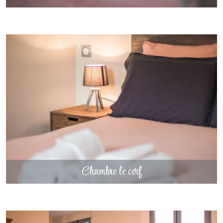
Une décoration inspirée par la nature et les animaux
Chaque chambre possède sa propre identité et s’inspire de l’univers
naturel qui entoure le domaine.
Les noms et l’ambiance des chambres rappellent les animaux et la
nature, en harmonie avec l’esprit du Domaine de Toukalya, un lieu où
l’on prend le temps de se reconnecter à l’essentiel.
Les matières naturelles, les couleurs douces et la lumière apportent
Chambre le cerf
une atmosphère propice au repos et à la détente.
Un lieu idéal pour les séjours en groupe
Grâce à ses chambres confortables et bien réparties, le gîte peut
DÉCOUVRIR
accueillir jusqu’à 15 personnes, ce qui en fait une solution idéale pour
:
Chambre le cerf
un week-end en famille
un séjour entre amis
un événement ou un séminaire près du Mans