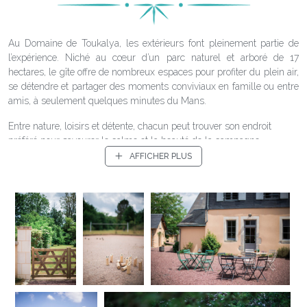
Au Domaine de Toukalya, les extérieurs font pleinement partie de
l’expérience. Niché au cœur d’un parc naturel et arboré de 17
hectares, le gîte offre de nombreux espaces pour profiter du plein air,
se détendre et partager des moments conviviaux en famille ou entre
amis, à seulement quelques minutes du Mans.
Entre nature, loisirs et détente, chacun peut trouver son endroit
préféré pour savourer le calme et la beauté de la campagne
sarthoise.
AFFICHER PLUS
Une piscine pour se rafraîchir et se détendre
Lorsque les beaux jours arrivent, la piscine du domaine devient un
lieu privilégié pour se relaxer et profiter du soleil. Après une balade
ou une journée de découverte dans la région, rien de tel qu’un
moment de détente au bord de l’eau dans un cadre paisible et
verdoyant.
Des espaces de jeux et de convivialité