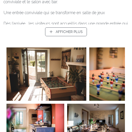
conviviale et le salon avec bar.
Une entrée conviviale qui se transforme en salle de jeux
Dès l’arrivée, les visiteurs sont accueillis dans une grande entrée qui
fait également salle de jeux, un espace pensé pour la convivialité et
AFFICHER PLUS
les moments de détente.
Petits et grands peuvent s’y retrouver autour d’un baby-foot, d’un jeu
de fléchettes ou d’une sélection de jeux de société, parfaits pour
animer les soirées ou partager un moment ludique après une
journée de découverte autour du Mans et de la Sarthe.
Cet espace donne immédiatement le ton : ici, tout est fait pour
favoriser le partage et la bonne humeur.
Dès cette entrée, vous aurez également un aperçu du
gîte
: espace,
bois, terre cuite, cheminée, meubles en bois, tous les composants
d’une atmosphère chaleureuse, campagnarde, chic et simple à la
fois. De la documentation sur les
activités à faire en Sarthe
et aux
alentours est à disposition afin de parfaire votre séjour au gîte.