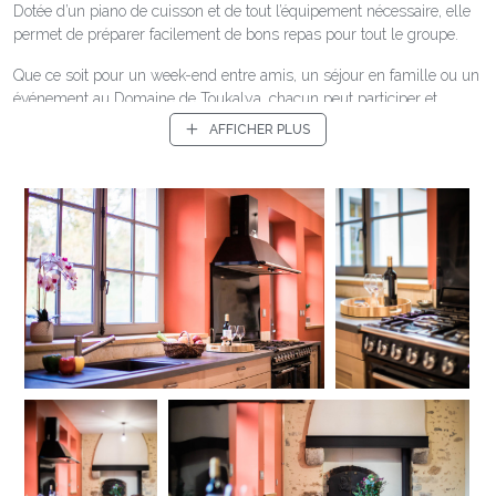
Dotée d’un piano de cuisson et de tout l’équipement nécessaire, elle
permet de préparer facilement de bons repas pour tout le groupe.
Que ce soit pour un week-end entre amis, un séjour en famille ou un
événement au Domaine de Toukalya, chacun peut participer et
retrouver le plaisir simple de cuisiner ensemble dans un espace
AFFICHER PLUS
spacieux et fonctionnel.
Spacieuse et chaleureuse, avec son authentique four à pain, son
piano de cuisson, la cuisine du gîte est entièrement équipée :
cafetière expresso, lave-vaisselle, micro-onde...