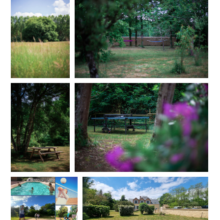
Les extérieurs du gîte ont été pensés pour favoriser les moments de
partage et les activités en plein air.
Les visiteurs peuvent profiter :
d’un terrain de pétanque, incontournable pour les parties conviviales
entre amis
d’un terrain de volley-ball pour des moments sportifs et dynamiques
d'une table de ping-pong
de grands espaces ouverts dans le parc pour se retrouver ou
simplement profiter de la nature.
Un parc arboré propice à la détente
Le parc du domaine, avec ses grands arbres et ses espaces
ombragés, invite à ralentir et à se reconnecter à l’essentiel.
Un coin hamac installé à l’ombre des arbres permet de s’accorder un
moment de calme, de lecture ou de sieste au cœur de la nature.
Terrasses et repas en plein air