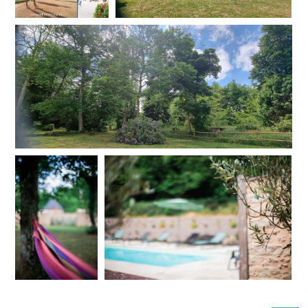
Plusieurs terrasses extérieures permettent de profiter pleinement des
repas et des soirées d’été.
Un barbecue est également à disposition pour partager des grillades
et prolonger les soirées dans une ambiance chaleureuse et
détendue.
Au Domaine de Toukalya, les extérieurs ont été imaginés comme un
véritable lieu de vie en plein air, où l’on prend le temps de se
retrouver, de rire et de profiter de la nature lors d’un séjour dans un
gîte de groupe en Sarthe, à proximité de Le Mans.
Les extérieurs du gîte :
piscine chauffée
parc arboré
terrain de pétanque
terrain de volley
table de ping pong